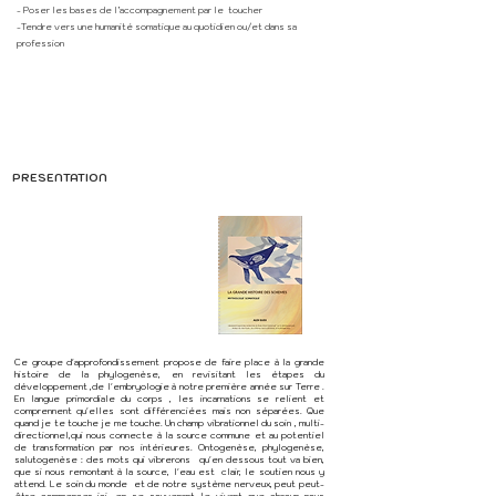
- Poser les bases de l’accompagnement par le toucher
-Tendre vers une humanité somatique au quotidien ou/et dans sa
profession
PRESENTATION
Ce groupe d'approfondissement propose de faire place à la grande
histoire de la phylogenèse, en revisitant les étapes du
développement ,de l'embryologie à notre première année sur Terre .
En langue primordiale du corps , les incarnations se relient et
comprennent qu'elles sont différenciées mais non séparées. Que
quand je te touche je me touche. Un champ vibrationnel du soin , multi-
directionnel,qui nous connecte à la source commune et au potentiel
de transformation par nos intérieures. Ontogenèse, phylogenèse,
salutogenèse : des mots qui vibrerons qu'en dessous tout va bien,
que si nous remontant à la source, l'eau est clair, le soutien nous y
attend. Le soin du monde et de notre système nerveux, peut peut-