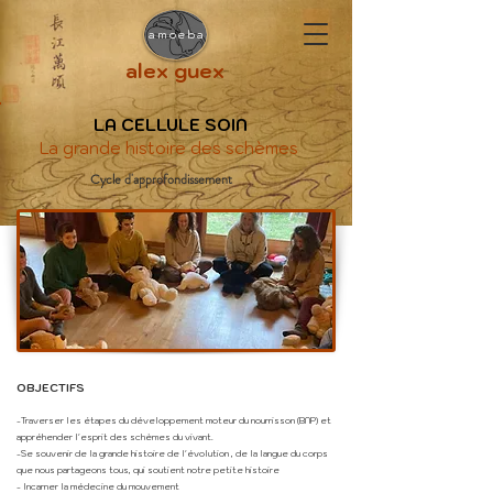
amoeba
alex guex
LA CELLULE SOIN
La grande histoire des schèmes
Cycle d'approfondissement
OBJECTIFS
-Traverser les étapes du développement moteur du nourrisson (BNP) et
appréhender l'esprit des schèmes du vivant.
-Se souvenir de la grande histoire de l'évolution , de la langue du corps
que nous partageons tous, qui soutient notre petite histoire
- Incarner la médecine du mouvement