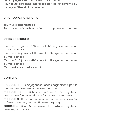
l'accompagnement des bases du mouvement
Pour toute personne intéressée par les fondements du
corps, de l'être et du mouvement
UN GROUPE AUTONOME
Tournus d'organisatrice
Tournus d assistants au sein du groupe de jour en jour
INFOS PRATIQUES :
Module 1 : 5 jours / 460euros ( hébergement et repas
du midi compris)
Module 2 : 5 jours /460 euros ( hébergement et repas
du midi compris)
Module 3 : 5 jours / 490 euros ( hébergement et repas
du midi compris)
Module 4 (optionnel, à définir
CONTENU
MODULE 1:
Embryogenèse, accompagnement par le
toucher, schèmes du mouvement interne
MODULE 2
: Schèmes pré-vertébrés, système
circulatoire, fondation du système nerveux autonome
MODULE 3
: Construction osseuse, schèmes vertébrés,
réflexes associés, soutien fluide et organique
Sens & perception (en nature) , système
MODULE 4 :
nerveux, expression