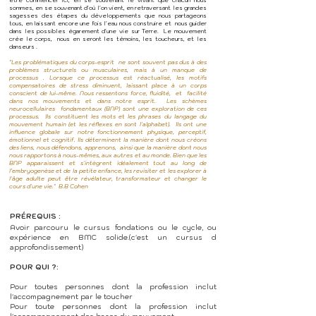
être commencer ici, en se souvenant le vivant que chacun nous
sommes, en se souvenant d'où l'on vient, en retraversant les grandes
sagesses des étapes du développements que nous partageons
tous, en laissant encore une fois l'eau nous construire et nous guider
dans les possibles égarement d'une vie sur Terre. Le mouvement
crée le corps, nous en seront les témoins, les toucheurs, et les
danseurs .
"Les problématiques du corps-esprit ne sont souvent pas dus à des
problèmes structurels ou musculaires, mais à un manque de
processus . Lorsque ce processus est réactualisé, les motifs
compensatoires de stress diminuent, laissant place à un corps
conscient de lui-même. Nous ressentons force, fluidité, et facilité
dans nos mouvements et dans notre esprit. Les schèmes
neurocellulaires fondamentaux (BNP) sont une exploration de ces
processus. Ils constituent les mots et les phrases du langage du
mouvement humain (et les réflexes en sont l'alphabet). Ils ont une
influence globale sur notre fonctionnement physique, perceptif,
émotionnel et cognitif. Ils déterminent la manière dont nous créons
des liens, nous défendons, apprenons, ainsi que la manière dont nous
nous rapportons à nous-mêmes, aux autres et au monde. Bien que les
BNP apparaissent et s'intègrent idéalement tout au long de
l’embryogenèse et de la petite enfance, les revisiter et les explorer à
l'âge adulte peut être révélateur, transformateur et changer le
cours d'une vie." B.B Cohen
PRÉREQUIS :
​Avoir parcouru le cursus fondations ou le cycle, ou
expérience en BMC solide.(c'est un cursus d
approfondissement)
POUR QUI ?:
Pour toutes personnes dont la profession inclut
l'accompagnement par le toucher
Pour toute personnes dont la profession inclut